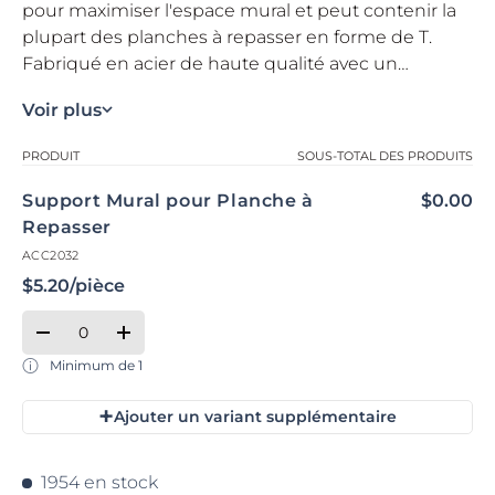
pour maximiser l'espace mural et peut contenir la
plupart des planches à repasser en forme de T.
Fabriqué en acier de haute qualité avec un
traitement antirouille pour offrir une durabilité
Voir plus
accrue. Installation facile avec le matériel inclus.
Votre panier
PRODUIT
SOUS-TOTAL DES PRODUITS
Support Mural pour Planche à
$0.00
Repasser
ACC2032
$5.20/pièce
Qté
Quantité
Réduire la quantité de Default Title
Augmenter la quantité de Default Title
Minimum de 1
+
Ajouter un variant supplémentaire
Chargement...
1954 en stock