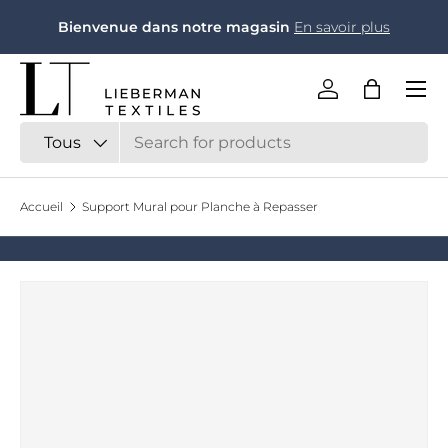
Bienvenue dans notre magasin
En savoir plus
Aller au contenu
Menu
Se connecter
Panier
Recherche
Type de produit
Tous
Accueil
Support Mural pour Planche à Repasser