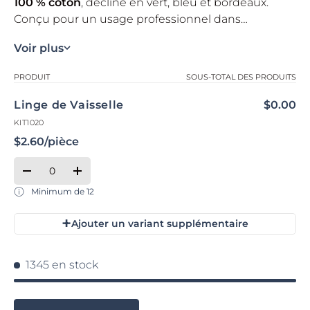
100 % coton
, décliné en vert, bleu et bordeaux.
Conçu pour un usage professionnel dans
l’hôtellerie, la restauration, le traiteur et les cuisines
Une solution textile pratique et professionnelle
Voir plus
institutionnelles, ce torchon absorbant et résistant
adaptée aux besoins du secteur de l’hospitalité.
répond aux exigences des environnements à fort
Votre panier
PRODUIT
SOUS-TOTAL DES PRODUITS
volume d’activité.
Linge de Vaisselle
$0.00
KIT1020
$2.60/pièce
Qté
Quantité
Réduire la quantité de Default Title
Augmenter la quantité de Default Title
Minimum de 12
+
Ajouter un variant supplémentaire
Chargement...
1345 en stock